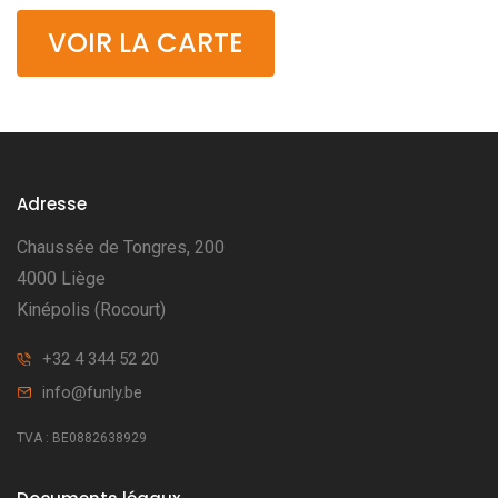
VOIR LA CARTE
Adresse
Chaussée de Tongres, 200
4000 Liège
Kinépolis (Rocourt)
+32 4 344 52 20
info@funly.be
TVA : BE0882638929