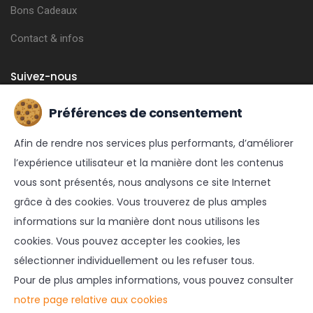
Bons Cadeaux
Contact & infos
Suivez-nous
Préférences de consentement
FACEBOOK
Afin de rendre nos services plus performants, d’améliorer
INSTAGRAM
l’expérience utilisateur et la manière dont les contenus
vous sont présentés, nous analysons ce site Internet
grâce à des cookies. Vous trouverez de plus amples
informations sur la manière dont nous utilisons les
cookies. Vous pouvez accepter les cookies, les
sélectionner individuellement ou les refuser tous.
© 2021 FUNLY | Réalisé par
ZIDEE | Création web & e-
Pour de plus amples informations, vous pouvez consulter
commerce
notre page relative aux cookies